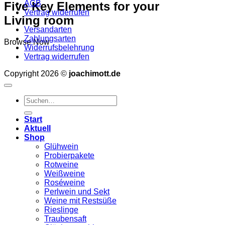
AGB
Five Key Elements for your
Vertrag widerrufen
Living room
Versandarten
Zahlungsarten
Browse Now
Widerrufsbelehrung
Vertrag widerrufen
Copyright 2026 ©
joachimott.de
Suchen
nach:
Start
Aktuell
Shop
Glühwein
Probierpakete
Rotweine
Weißweine
Roséweine
Perlwein und Sekt
Weine mit Restsüße
Rieslinge
Traubensaft