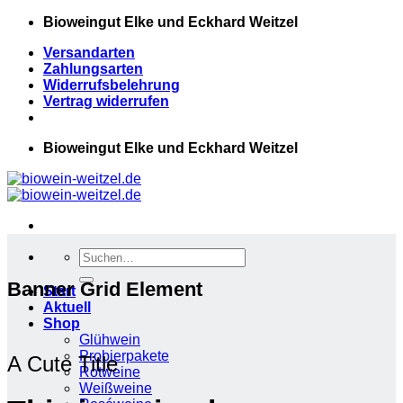
Zum
Bioweingut Elke und Eckhard Weitzel
Inhalt
Versandarten
springen
Zahlungsarten
Widerrufsbelehrung
Vertrag widerrufen
Bioweingut Elke und Eckhard Weitzel
Suchen
nach:
Banner Grid Element
Start
Aktuell
Shop
Glühwein
Probierpakete
A Cute Title
Rotweine
Weißweine