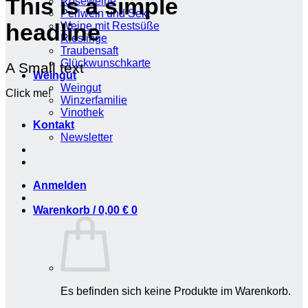
This is a simple
Roséweine
Perlwein und Sekt
Weine mit Restsüße
headline
Rieslinge
Traubensaft
Glückwunschkarte
A Small text
Weingut
Weingut
Click me!
Winzerfamilie
Vinothek
Kontakt
Newsletter
Anmelden
Warenkorb /
0,00
€
0
Es befinden sich keine Produkte im Warenkorb.