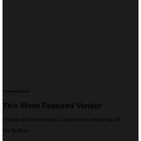
Featured Vendor
This Week Featured Vendor
Change this to anything. Consectetuer adipiscing elit.
Go To Shop