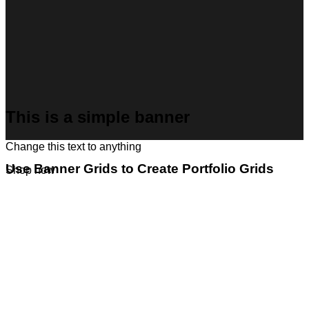
This is a simple banner
Change this text to anything
Use Banner Grids to Create Portfolio Grids
Shop now