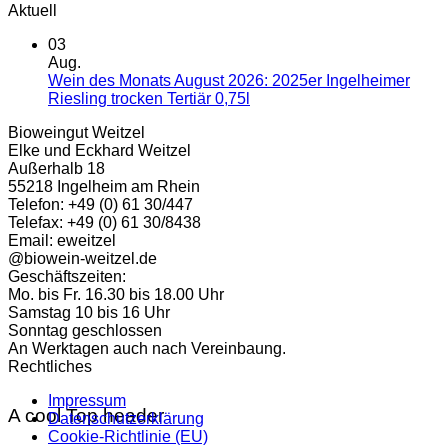
Aktuell
03
Aug.
Wein des Monats August 2026: 2025er Ingelheimer
Keine
Riesling trocken Tertiär 0,75l
Kommentare
Bioweingut Weitzel
zu
Elke und Eckhard Weitzel
Wein
Außerhalb 18
des
55218 Ingelheim am Rhein
Monats
Telefon: +49 (0) 61 30/447
August
Telefax: +49 (0) 61 30/8438
2026:
Email: eweitzel
2025er
@biowein-weitzel.de
Ingelheimer
Geschäftszeiten:
Riesling
Mo. bis Fr. 16.30 bis 18.00 Uhr
trocken
Samstag 10 bis 16 Uhr
Tertiär
Sonntag geschlossen
0,75l
An Werktagen auch nach Vereinbaung.
Rechtliches
Impressum
A cool Top header
Datenschutzerklärung
Cookie-Richtlinie (EU)