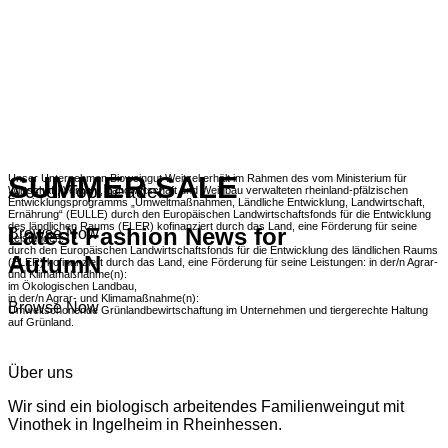
SUMMER SALE
Unser Unternehmen Bioweingut Weitzel erhält im Rahmen des vom Ministerium für
A cool Top header
Wirtschaft, Verkehr, Landwirtschaft und Weinbau verwalteten rheinland-pfälzischen
Entwicklungsprogramms „Umweltmaßnahmen, Ländliche Entwicklung, Landwirtschaft,
Ernährung“ (EULLE) durch den Europäischen Landwirtschaftsfonds für die Entwicklung
des ländlichen Raums (ELER) kofinanziert durch das Land, eine Förderung für seine
Latest Fashion News for
Browse Now
Leistungen:
durch den Europäischen Landwirtschaftsfonds für die Entwicklung des ländlichen Raums
AutumN
(ELER) kofinanziert durch das Land, eine Förderung für seine Leistungen: in der/n Agrar-
und Klimamaßnahme(n):
im Ökologischen Landbau,
in der/n Agrar- und Klimamaßnahme(n):
Browse Now
Umweltschonende Grünlandbewirtschaftung im Unternehmen und tiergerechte Haltung
auf Grünland.
Über uns
Wir sind ein biologisch arbeitendes Familienweingut mit
Vinothek in Ingelheim in Rheinhessen.