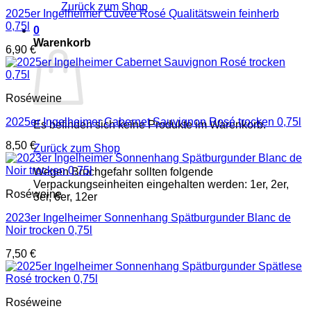
Zurück zum Shop
2025er Ingelheimer Cuvée Rosé Qualitätswein feinherb
0,75l
0
Warenkorb
6,90
€
Roséweine
2025er Ingelheimer Cabernet Sauvignon Rosé trocken 0,75l
Es befinden sich keine Produkte im Warenkorb.
8,50
€
Zurück zum Shop
Wegen Bruchgefahr sollten folgende
Verpackungseinheiten eingehalten werden: 1er, 2er,
Roséweine
3er, 6er, 12er
2023er Ingelheimer Sonnenhang Spätburgunder Blanc de
Noir trocken 0,75l
7,50
€
Roséweine