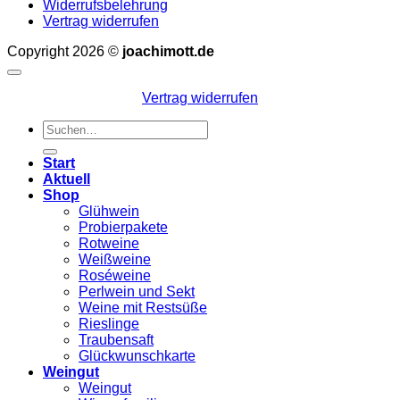
Widerrufsbelehrung
Vertrag widerrufen
Copyright 2026 ©
joachimott.de
Vertrag widerrufen
Suchen
nach:
Start
Aktuell
Shop
Glühwein
Probierpakete
Rotweine
Weißweine
Roséweine
Perlwein und Sekt
Weine mit Restsüße
Rieslinge
Traubensaft
Glückwunschkarte
Weingut
Weingut