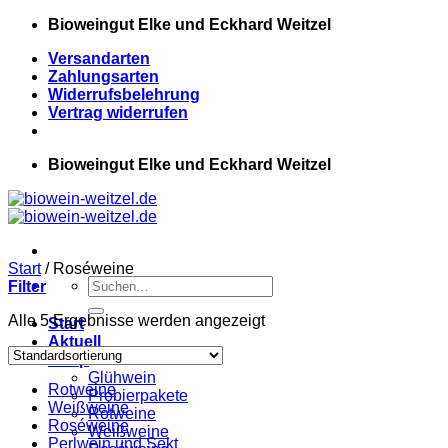
Zum
Bioweingut Elke und Eckhard Weitzel
Inhalt
Versandarten
springen
Zahlungsarten
Widerrufsbelehrung
Vertrag widerrufen
Bioweingut Elke und Eckhard Weitzel
Start
/
Roséweine
Suchen
Filter
nach:
Alle 5 Ergebnisse werden angezeigt
Start
Aktuell
Shop
Glühwein
Rotweine
Probierpakete
Weißweine
Rotweine
Roséweine
Weißweine
Perlwein und Sekt