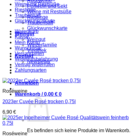
Roséweine
Weine mit Restsüße
Perlwein und Sekt
Rieslinge
Weine mit Restsüße
Traubensaft
Rieslinge
Glückwunschkarte
Traubensaft
Glückwunschkarte
Warenkorb
Weingut
Kasse
Weingut
Mein Konto
Winzerfamilie
Wunschliste
Vinothek
Versandarten
Kontakt
Widerrufsbelehrung
Newsletter
Vertrag widerrufen
Zahlungsarten
Anmelden
Roséweine
Warenkorb /
0,00
€
0
2023er Cuvée Rosé trocken 0,75l
6,90
€
Es befinden sich keine Produkte im Warenkorb.
Roséweine