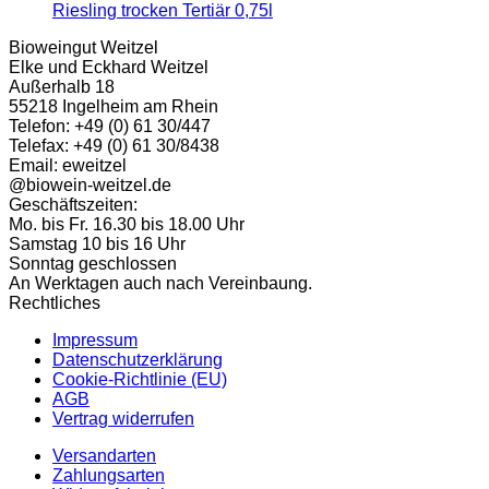
Keine
Riesling trocken Tertiär 0,75l
Kommentare
Bioweingut Weitzel
zu
Elke und Eckhard Weitzel
Wein
Außerhalb 18
des
55218 Ingelheim am Rhein
Monats
Telefon: +49 (0) 61 30/447
August
Telefax: +49 (0) 61 30/8438
2026:
Email: eweitzel
2025er
@biowein-weitzel.de
Ingelheimer
Geschäftszeiten:
Riesling
Mo. bis Fr. 16.30 bis 18.00 Uhr
trocken
Samstag 10 bis 16 Uhr
Tertiär
Sonntag geschlossen
0,75l
An Werktagen auch nach Vereinbaung.
Rechtliches
Impressum
Datenschutzerklärung
Cookie-Richtlinie (EU)
AGB
Vertrag widerrufen
Versandarten
Zahlungsarten