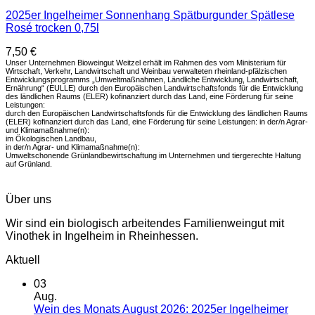
2025er Ingelheimer Sonnenhang Spätburgunder Spätlese
Rosé trocken 0,75l
7,50
€
Unser Unternehmen Bioweingut Weitzel erhält im Rahmen des vom Ministerium für
Wirtschaft, Verkehr, Landwirtschaft und Weinbau verwalteten rheinland-pfälzischen
Entwicklungsprogramms „Umweltmaßnahmen, Ländliche Entwicklung, Landwirtschaft,
Ernährung“ (EULLE) durch den Europäischen Landwirtschaftsfonds für die Entwicklung
des ländlichen Raums (ELER) kofinanziert durch das Land, eine Förderung für seine
Leistungen:
durch den Europäischen Landwirtschaftsfonds für die Entwicklung des ländlichen Raums
(ELER) kofinanziert durch das Land, eine Förderung für seine Leistungen: in der/n Agrar-
und Klimamaßnahme(n):
im Ökologischen Landbau,
in der/n Agrar- und Klimamaßnahme(n):
Umweltschonende Grünlandbewirtschaftung im Unternehmen und tiergerechte Haltung
auf Grünland.
Über uns
Wir sind ein biologisch arbeitendes Familienweingut mit
Vinothek in Ingelheim in Rheinhessen.
Aktuell
03
Aug.
Wein des Monats August 2026: 2025er Ingelheimer