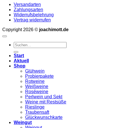
Versandarten
Zahlungsarten
Widerrufsbelehrung
Vertrag widerrufen
Copyright 2026 ©
joachimott.de
Suchen
nach:
Start
Aktuell
Shop
Glühwein
Probierpakete
Rotweine
Weißweine
Roséweine
Perlwein und Sekt
Weine mit Restsüße
Rieslinge
Traubensaft
Glückwunschkarte
Weingut
Weingut