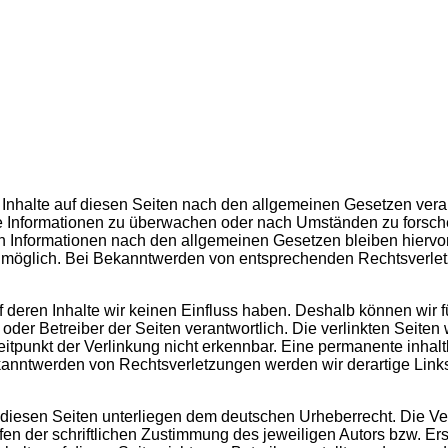
Inhalte auf diesen Seiten nach den allgemeinen Gesetzen veran
mde Informationen zu überwachen oder nach Umständen zu forsche
 Informationen nach den allgemeinen Gesetzen bleiben hiervon 
g möglich. Bei Bekanntwerden von entsprechenden Rechtsverle
uf deren Inhalte wir keinen Einfluss haben. Deshalb können wir
ter oder Betreiber der Seiten verantwortlich. Die verlinkten Sei
tpunkt der Verlinkung nicht erkennbar. Eine permanente inhaltli
ekanntwerden von Rechtsverletzungen werden wir derartige Lin
f diesen Seiten unterliegen dem deutschen Urheberrecht. Die Ver
 der schriftlichen Zustimmung des jeweiligen Autors bzw. Erst