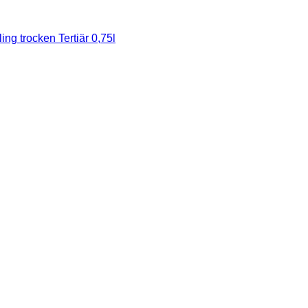
Keine
ng trocken Tertiär 0,75l
Kommentare
zu
Wein
des
Monats
August
2026:
2025er
Ingelheimer
Riesling
trocken
Tertiär
0,75l