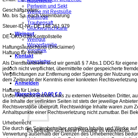
Roséweine
Perlwein und Sekt
Geschäftszeiten:
Weine mit Restsüße
Mo. bis Sa. nach Vereinbarung
Rieslinge
Traubensaft
Steuer-ID-Nr.- DE 148 261 979
Glückwunschkarte
Weingut
DE-ÖKO-039-Kontrollstelle
Weingut
Winzerfamilie
Haftungsausschluss (Disclaimer)
Vinothek
Haftung für Inhalte
Kontakt
Newsletter
Als Diensteanbieter sind wir gemäß § 7 Abs.1 DDG für eigene 
jedoch nicht verpflichtet, übermittelte oder gespeicherte fre
Verpflichtungen zur Entfernung oder Sperrung der Nutzung von
dem Zeitpunkt der Kenntnis einer konkreten Rechtsverletzun
Anmelden
Haftung für Links
Warenkorb /
0,00
€
0
Unser Angebot enthält Links zu externen Webseiten Dritter, a
die Inhalte der verlinkten Seiten ist stets der jeweilige Anbie
Rechtsverstöße überprüft. Rechtswidrige Inhalte waren zum Zei
Anhaltspunkte einer Rechtsverletzung nicht zumutbar. Bei B
Urheberrecht
Die durch die Seitenbetreiber erstellten Inhalte und Werke au
Es befinden sich keine Produkte im Warenkorb.
Verwertung außerhalb der Grenzen des Urheberrechtes bedürfen