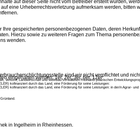
nhalte auf dieser Seite nicht vom Betreiber erstellt wurden, we
zdem auf eine Urheberrechtsverletzung aufmerksam werden, bitte
tfernen.
über Ihre gespeicherten personenbezogenen Daten, deren Herku
Daten. Hierzu sowie zu weiteren Fragen zum Thema personenbez
uns wenden.
braucherschlichtungsstelle sind wir nicht verpflichtet und nicht
 eingehalten werden: 1er, 2er, 3er, 6er, 12er
aft, Verkehr, Landwirtschaft und Weinbau verwalteten rheinland-pfälzischen Entwicklungs
LER) kofinanziert durch das Land, eine Förderung für seine Leistungen:
LER) kofinanziert durch das Land, eine Förderung für seine Leistungen: in der/n Agrar- u
 Grünland.
thek in Ingelheim in Rheinhessen.