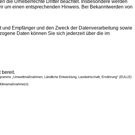
rden die Urheberrechte Dritter beachtet. Insbesondere werden
n wir um einen entsprechenden Hinweis. Bei Bekanntwerden von
nft und Empfänger und den Zweck der Datenverarbeitung sowie
ogene Daten können Sie sich jederzeit über die im
 bereit.
programms „Umweltmaßnahmen, Ländliche Entwicklung, Landwirtschaft, Ernährung“ (EULLE)
nd Klimamaßnahme(n):