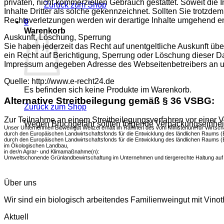
privaten, nicht kommerziellen Gebrauch gestattet. Soweit die I
Zurück zum Shop
Inhalte Dritter als solche gekennzeichnet. Sollten Sie trot
Rechtsverletzungen werden wir derartige Inhalte umgehend en
0
Warenkorb
Auskunft, Löschung, Sperrung
Sie haben jederzeit das Recht auf unentgeltliche Auskunft 
ein Recht auf Berichtigung, Sperrung oder Löschung dieser 
Impressum angegeben Adresse des Webseitenbetreibers an 
Quelle: http://www.e-recht24.de
Es befinden sich keine Produkte im Warenkorb.
Alternative Streitbeilegung gemäß § 36 VSBG:
Zurück zum Shop
Zur Teilnahme an einem Streitbeilegungsverfahren vor einer Ver
Wegen Bruchgefahr sollten folgende Verpackungseinheiten
Unser Unternehmen Bioweingut Weitzel erhält im Rahmen des vom Ministerium für Wirtsch
durch den Europäischen Landwirtschaftsfonds für die Entwicklung des ländlichen Raums (E
durch den Europäischen Landwirtschaftsfonds für die Entwicklung des ländlichen Raums (E
im Ökologischen Landbau,
in der/n Agrar- und Klimamaßnahme(n):
Umweltschonende Grünlandbewirtschaftung im Unternehmen und tiergerechte Haltung auf
Über uns
Wir sind ein biologisch arbeitendes Familienweingut mit Vino
Aktuell