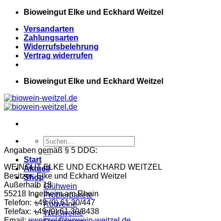
Zum
Bioweingut Elke und Eckhard Weitzel
Inhalt
Versandarten
springen
Zahlungsarten
Widerrufsbelehrung
Vertrag widerrufen
Bioweingut Elke und Eckhard Weitzel
Suchen
nach:
Angaben gemäß § 5 DDG:
Start
WEINGUT ELKE UND ECKHARD WEITZEL
Aktuell
Besitzer: Elke und Eckhard Weitzel
Shop
Außerhalb 18
Glühwein
55218 Ingelheim am Rhein
Probierpakete
Telefon: +49 (0) 61 30/447
Rotweine
Telefax: +49 (0) 61 30/8438
Weißweine
Email:
eweitzel@biowein-weitzel.de