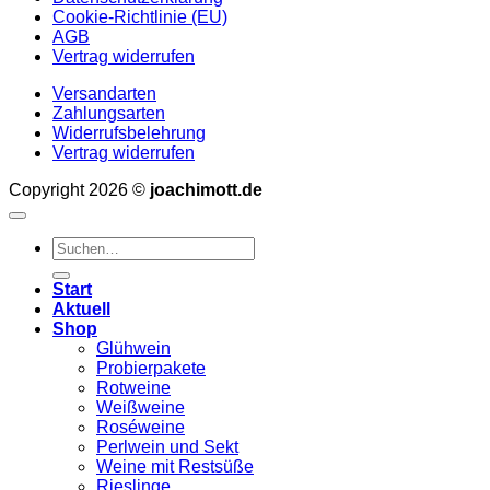
Cookie-Richtlinie (EU)
AGB
Vertrag widerrufen
Versandarten
Zahlungsarten
Widerrufsbelehrung
Vertrag widerrufen
Copyright 2026 ©
joachimott.de
Suchen
nach:
Start
Aktuell
Shop
Glühwein
Probierpakete
Rotweine
Weißweine
Roséweine
Perlwein und Sekt
Weine mit Restsüße
Rieslinge