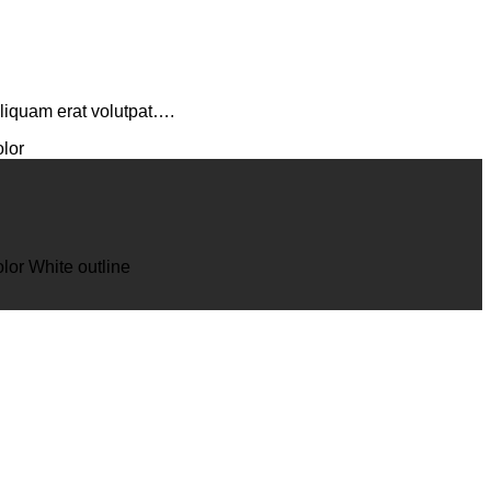
aliquam erat volutpat….
lor
lor
White outline