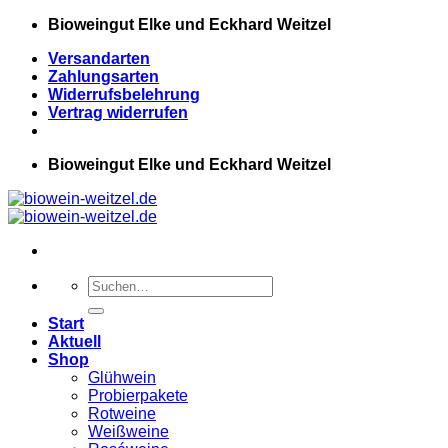
Zum
Bioweingut Elke und Eckhard Weitzel
Inhalt
Versandarten
springen
Zahlungsarten
Widerrufsbelehrung
Vertrag widerrufen
Bioweingut Elke und Eckhard Weitzel
Suchen
nach:
Start
Aktuell
Shop
Glühwein
Probierpakete
Rotweine
Weißweine