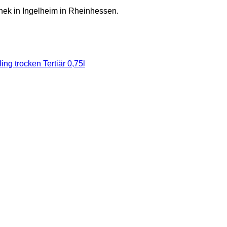
thek in Ingelheim in Rheinhessen.
Keine
ng trocken Tertiär 0,75l
Kommentare
zu
Wein
des
Monats
August
2026:
2025er
Ingelheimer
Riesling
trocken
Tertiär
0,75l