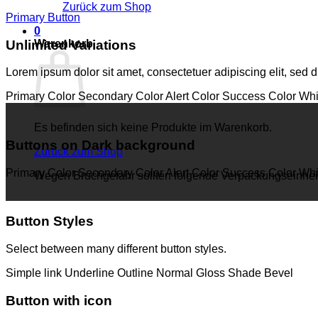
Zurück zum Shop
Primary Button
0
Unlimited Variations
Warenkorb
Lorem ipsum dolor sit amet, consectetuer adipiscing elit, se
Primary Color
Secondary Color
Alert Color
Success Color
Whi
Es befinden sich keine Produkte im Warenkorb.
Buttons on Dark background
Zurück zum Shop
Primary Color
Secondary Color
Alert Color
Success Color
Whi
Wegen Bruchgefahr sollten folgende Verpackungseinheiten
Button Styles
Select between many different button styles.
Simple link
Underline
Outline
Normal
Gloss
Shade
Bevel
Button with icon