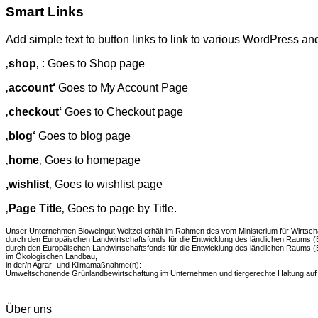
Smart Links
Add simple text to button links to link to various WordPres
‚
shop
‚ : Goes to Shop page
‚
account‘
Goes to My Account Page
‚
checkout‘
Goes to Checkout page
‚
blog‘
Goes to blog page
‚
home
‚ Goes to homepage
‚wishlist
‚ Goes to wishlist page
‚
Page Title
‚ Goes to page by Title.
Unser Unternehmen Bioweingut Weitzel erhält im Rahmen des vom Ministerium für Wirtsch
durch den Europäischen Landwirtschaftsfonds für die Entwicklung des ländlichen Raums (E
durch den Europäischen Landwirtschaftsfonds für die Entwicklung des ländlichen Raums (E
im Ökologischen Landbau,
in der/n Agrar- und Klimamaßnahme(n):
Umweltschonende Grünlandbewirtschaftung im Unternehmen und tiergerechte Haltung auf
Über uns