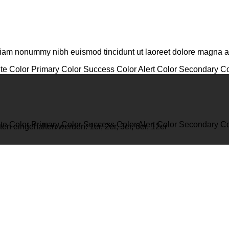
d diam nonummy nibh euismod tincidunt ut laoreet dolore magna 
te Color
Primary Color
Success Color
Alert Color
Secondary Co
te Color
Primary Color
Success Color
Alert Color
Secondary Co
 eingehalten werden: 1er, 2er, 3er, 6er, 12er