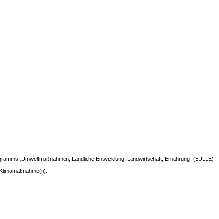
programms „Umweltmaßnahmen, Ländliche Entwicklung, Landwirtschaft, Ernährung“ (EULLE)
nd Klimamaßnahme(n):