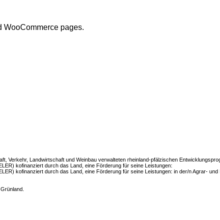
s and WooCommerce pages.
aft, Verkehr, Landwirtschaft und Weinbau verwalteten rheinland-pfälzischen Entwicklungs
LER) kofinanziert durch das Land, eine Förderung für seine Leistungen:
LER) kofinanziert durch das Land, eine Förderung für seine Leistungen: in der/n Agrar- u
 Grünland.