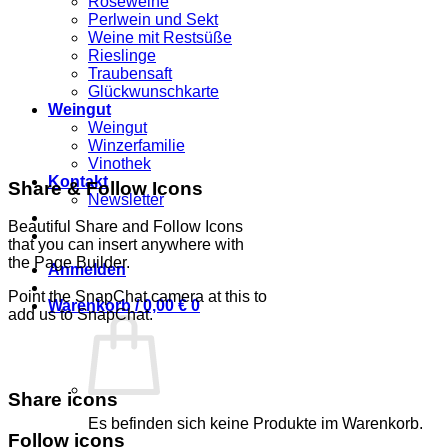
Roséweine
Perlwein und Sekt
Weine mit Restsüße
Rieslinge
Traubensaft
Glückwunschkarte
Weingut
Weingut
Winzerfamilie
Vinothek
Kontakt
Share & Follow Icons
Newsletter
Beautiful Share and Follow Icons
that you can insert anywhere with
the Page Builder.
Anmelden
Point the SnapChat camera at this to
Warenkorb /
0,00
€
0
add us to SnapChat.
Share icons
Es befinden sich keine Produkte im Warenkorb.
Follow icons