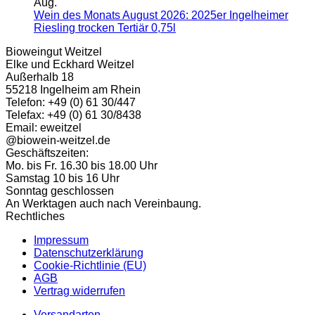
Aug.
Wein des Monats August 2026: 2025er Ingelheimer
Keine
Riesling trocken Tertiär 0,75l
Kommentare
Bioweingut Weitzel
zu
Elke und Eckhard Weitzel
Wein
Außerhalb 18
des
55218 Ingelheim am Rhein
Monats
Telefon: +49 (0) 61 30/447
August
Telefax: +49 (0) 61 30/8438
2026:
Email: eweitzel
2025er
@biowein-weitzel.de
Ingelheimer
Geschäftszeiten:
Riesling
Mo. bis Fr. 16.30 bis 18.00 Uhr
trocken
Samstag 10 bis 16 Uhr
Tertiär
Sonntag geschlossen
0,75l
An Werktagen auch nach Vereinbaung.
Rechtliches
Impressum
Datenschutzerklärung
Cookie-Richtlinie (EU)
AGB
Vertrag widerrufen
Versandarten