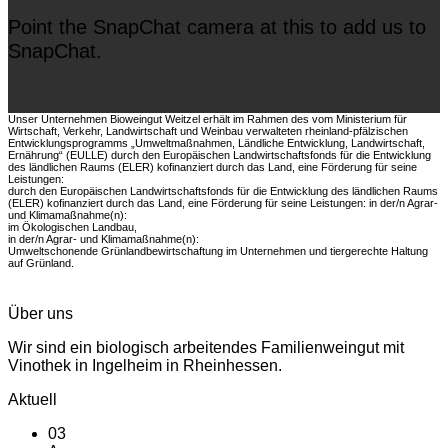
Point the SnapChat camera at this to add us to
SnapChat.
Unser Unternehmen Bioweingut Weitzel erhält im Rahmen des vom Ministerium für
Wirtschaft, Verkehr, Landwirtschaft und Weinbau verwalteten rheinland-pfälzischen
Entwicklungsprogramms „Umweltmaßnahmen, Ländliche Entwicklung, Landwirtschaft,
Ernährung“ (EULLE) durch den Europäischen Landwirtschaftsfonds für die Entwicklung
des ländlichen Raums (ELER) kofinanziert durch das Land, eine Förderung für seine
Leistungen:
durch den Europäischen Landwirtschaftsfonds für die Entwicklung des ländlichen Raums
(ELER) kofinanziert durch das Land, eine Förderung für seine Leistungen: in der/n Agrar-
und Klimamaßnahme(n):
im Ökologischen Landbau,
in der/n Agrar- und Klimamaßnahme(n):
Umweltschonende Grünlandbewirtschaftung im Unternehmen und tiergerechte Haltung
auf Grünland.
Über uns
Wir sind ein biologisch arbeitendes Familienweingut mit
Vinothek in Ingelheim in Rheinhessen.
Aktuell
03