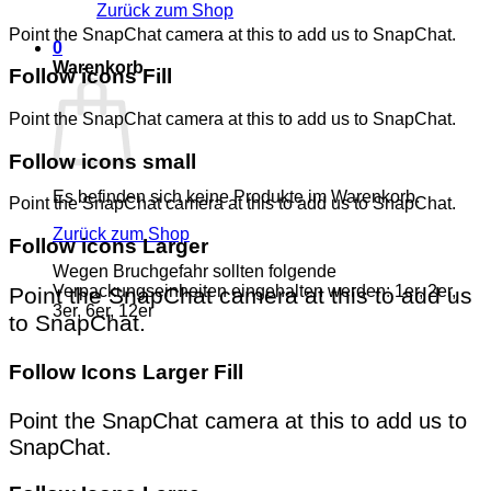
Zurück zum Shop
Point the SnapChat camera at this to add us to SnapChat.
0
Warenkorb
Follow icons Fill
Point the SnapChat camera at this to add us to SnapChat.
Follow icons small
Es befinden sich keine Produkte im Warenkorb.
Point the SnapChat camera at this to add us to SnapChat.
Zurück zum Shop
Follow icons Larger
Wegen Bruchgefahr sollten folgende
Verpackungseinheiten eingehalten werden: 1er, 2er,
Point the SnapChat camera at this to add us
3er, 6er, 12er
to SnapChat.
Follow Icons Larger Fill
Point the SnapChat camera at this to add us to
SnapChat.