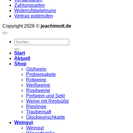
Zahlungsarten
Widerrufsbelehrung
Vertrag widerrufen
Copyright 2026 ©
joachimott.de
Suchen
nach:
Start
Aktuell
Shop
Glühwein
Probierpakete
Rotweine
Weißweine
Roséweine
Perlwein und Sekt
Weine mit Restsüße
Rieslinge
Traubensaft
Glückwunschkarte
Weingut
Weingut