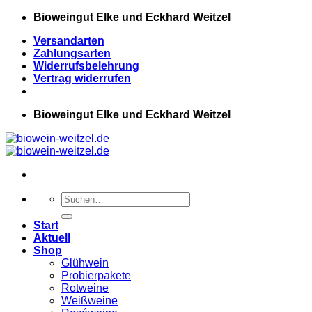
Zum
Bioweingut Elke und Eckhard Weitzel
Inhalt
Versandarten
springen
Zahlungsarten
Widerrufsbelehrung
Vertrag widerrufen
Bioweingut Elke und Eckhard Weitzel
Suchen
nach:
Start
Aktuell
Shop
Glühwein
Probierpakete
Rotweine
Weißweine