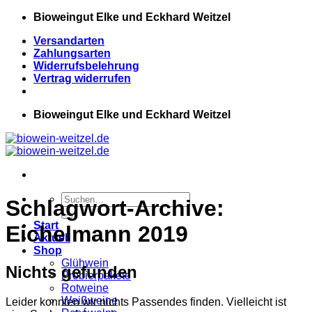
Zum
Bioweingut Elke und Eckhard Weitzel
Inhalt
Versandarten
springen
Zahlungsarten
Widerrufsbelehrung
Vertrag widerrufen
Bioweingut Elke und Eckhard Weitzel
Suchen
Schlagwort-Archive:
nach:
Start
Eichelmann 2019
Aktuell
Shop
Glühwein
Nichts gefunden
Probierpakete
Rotweine
Weißweine
Leider konnten wir nichts Passendes finden. Vielleicht ist