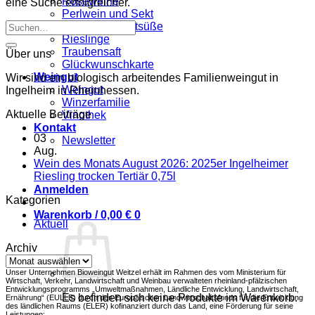
Roséweine
eine Suche erfolgreicher.
Perlwein und Sekt
Weine mit Restsüße
Rieslinge
Traubensaft
Über uns
Glückwunschkarte
Weingut
Wir sind ein biologisch arbeitendes Familienweingut in
Weingut
Ingelheim in Rheinhessen.
Winzerfamilie
Aktuelle Beiträge
Vinothek
Kontakt
03
Newsletter
Aug.
Wein des Monats August 2026: 2025er Ingelheimer
Keine
Riesling trocken Tertiär 0,75l
Kommentare
Anmelden
Kategorien
zu
Wein
Warenkorb /
0,00
€
0
Aktuell
des
Monats
Archiv
August
Archiv
2026:
Unser Unternehmen Bioweingut Weitzel erhält im Rahmen des vom Ministerium für
2025er
Wirtschaft, Verkehr, Landwirtschaft und Weinbau verwalteten rheinland-pfälzischen
Ingelheimer
Entwicklungsprogramms „Umweltmaßnahmen, Ländliche Entwicklung, Landwirtschaft,
Es befinden sich keine Produkte im Warenkorb.
Ernährung“ (EULLE) durch den Europäischen Landwirtschaftsfonds für die Entwicklung
Riesling
des ländlichen Raums (ELER) kofinanziert durch das Land, eine Förderung für seine
trocken
Leistungen: