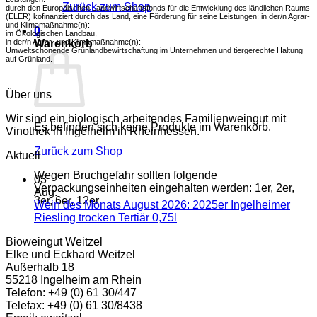
Zurück zum Shop
durch den Europäischen Landwirtschaftsfonds für die Entwicklung des ländlichen Raums
Tertiär
(ELER) kofinanziert durch das Land, eine Förderung für seine Leistungen: in der/n Agrar-
0,75l
und Klimamaßnahme(n):
0
im Ökologischen Landbau,
in der/n Agrar- und Klimamaßnahme(n):
Warenkorb
Umweltschonende Grünlandbewirtschaftung im Unternehmen und tiergerechte Haltung
auf Grünland.
Über uns
Wir sind ein biologisch arbeitendes Familienweingut mit
Es befinden sich keine Produkte im Warenkorb.
Vinothek in Ingelheim in Rheinhessen.
Zurück zum Shop
Aktuell
Wegen Bruchgefahr sollten folgende
03
Verpackungseinheiten eingehalten werden: 1er, 2er,
Aug.
3er, 6er, 12er
Wein des Monats August 2026: 2025er Ingelheimer
Keine
Riesling trocken Tertiär 0,75l
Kommentare
Bioweingut Weitzel
zu
Elke und Eckhard Weitzel
Wein
Außerhalb 18
des
55218 Ingelheim am Rhein
Monats
Telefon: +49 (0) 61 30/447
August
Telefax: +49 (0) 61 30/8438
2026: