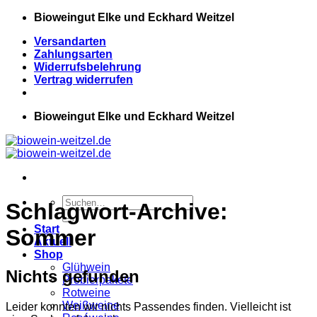
Zum
Bioweingut Elke und Eckhard Weitzel
Inhalt
Versandarten
springen
Zahlungsarten
Widerrufsbelehrung
Vertrag widerrufen
Bioweingut Elke und Eckhard Weitzel
Suchen
Schlagwort-Archive:
nach:
Start
Sommer
Aktuell
Shop
Glühwein
Nichts gefunden
Probierpakete
Rotweine
Weißweine
Leider konnten wir nichts Passendes finden. Vielleicht ist