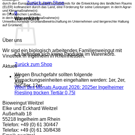
Zurück zum Shop
durch den Europäischen Landwirtschaftsfonds für die Entwicklung des ländlichen Raums
Tertiär
(ELER) kofinanziert durch das Land, eine Förderung für seine Leistungen: in der/n Agrar-
0,75l
und Klimamaßnahme(n):
0
im Ökologischen Landbau,
in der/n Agrar- und Klimamaßnahme(n):
Warenkorb
Umweltschonende Grünlandbewirtschaftung im Unternehmen und tiergerechte Haltung
auf Grünland.
Über uns
Wir sind ein biologisch arbeitendes Familienweingut mit
Es befinden sich keine Produkte im Warenkorb.
Vinothek in Ingelheim in Rheinhessen.
Zurück zum Shop
Aktuell
Wegen Bruchgefahr sollten folgende
03
Verpackungseinheiten eingehalten werden: 1er, 2er,
Aug.
3er, 6er, 12er
Wein des Monats August 2026: 2025er Ingelheimer
Keine
Riesling trocken Tertiär 0,75l
Kommentare
Bioweingut Weitzel
zu
Elke und Eckhard Weitzel
Wein
Außerhalb 18
des
55218 Ingelheim am Rhein
Monats
Telefon: +49 (0) 61 30/447
August
Telefax: +49 (0) 61 30/8438
2026: