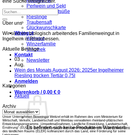
Roséweine
eine Suche erfolgreicher.
Perlwein und Sekt
Weine mit Restsüße
Rieslinge
Traubensaft
Über uns
Glückwunschkarte
Weingut
Wir sind ein biologisch arbeitendes Familienweingut in
Weingut
Ingelheim in Rheinhessen.
Winzerfamilie
Aktuelle Beiträge
Vinothek
Kontakt
03
Newsletter
Aug.
Wein des Monats August 2026: 2025er Ingelheimer
Keine
Riesling trocken Tertiär 0,75l
Kommentare
Anmelden
Kategorien
zu
Wein
Warenkorb /
0,00
€
0
Aktuell
des
Monats
Archiv
August
Archiv
2026:
Unser Unternehmen Bioweingut Weitzel erhält im Rahmen des vom Ministerium für
2025er
Wirtschaft, Verkehr, Landwirtschaft und Weinbau verwalteten rheinland-pfälzischen
Ingelheimer
Entwicklungsprogramms „Umweltmaßnahmen, Ländliche Entwicklung, Landwirtschaft,
Es befinden sich keine Produkte im Warenkorb.
Ernährung“ (EULLE) durch den Europäischen Landwirtschaftsfonds für die Entwicklung
Riesling
des ländlichen Raums (ELER) kofinanziert durch das Land, eine Förderung für seine
trocken
Leistungen: